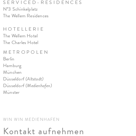
S E R V I C E D - R E S I D E N C E S
N°3 Schinkelplatz
The Wellem Residences
H O T E L L E R I E
The Wellem Hotel
The Charles Hotel
M E T R O P O L E N
Berlin
Hamburg
München
Düsseldorf
(Altstadt)
Düsseldorf
(Medienhafen)
Münster
WIN WIN MEDIENHAFEN
Kontakt aufnehmen