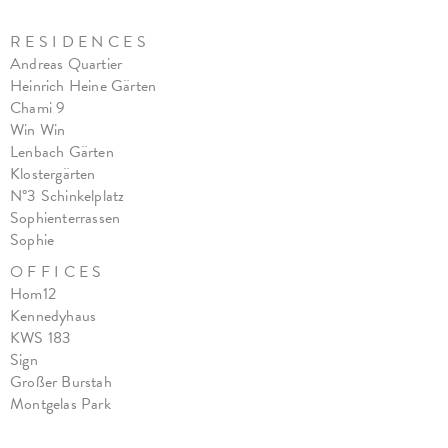
R E S I D E N C E S
Andreas Quartier
Heinrich Heine Gärten
Chami 9
Win Win
Lenbach Gärten
Klostergärten
N°3 Schinkelplatz
Sophienterrassen
Sophie
O F F I C E S
Hom12
Kennedyhaus
KWS 183
Sign
Großer Burstah
Montgelas Park