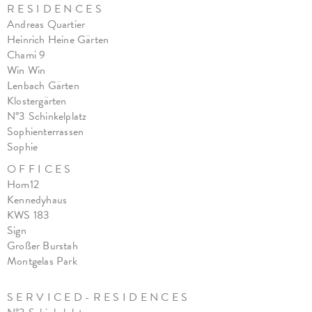
R E S I D E N C E S
Andreas Quartier
Heinrich Heine Gärten
Chami 9
Win Win
Lenbach Gärten
Klostergärten
N°3 Schinkelplatz
Sophienterrassen
Sophie
O F F I C E S
Hom12
Kennedyhaus
KWS 183
Sign
Großer Burstah
Montgelas Park
S E R V I C E D - R E S I D E N C E S