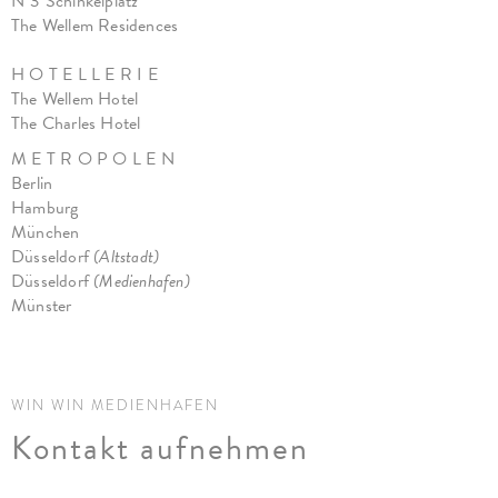
N°3 Schinkelplatz
The Wellem Residences
H O T E L L E R I E
The Wellem Hotel
The Charles Hotel
M E T R O P O L E N
Berlin
Hamburg
München
Düsseldorf
(Altstadt)
Düsseldorf
(Medienhafen)
Münster
WIN WIN MEDIENHAFEN
Kontakt aufnehmen