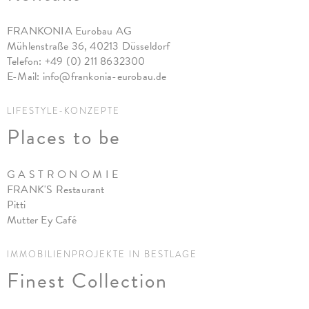
FRANKONIA Eurobau AG
Mühlenstraße 36, 40213 Düsseldorf
Telefon:
+49 (0) 211 8632300
E-Mail:
info@frankonia-eurobau.de
LIFESTYLE-KONZEPTE
Places to be
G A S T R O N O M I E
FRANK'S Restaurant
Pitti
Mutter Ey Café
IMMOBILIENPROJEKTE IN BESTLAGE
Finest Collection